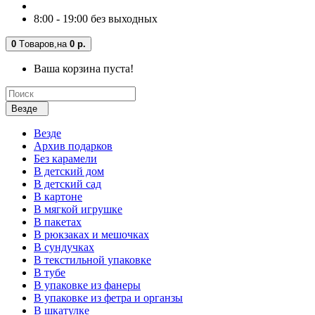
8:00 - 19:00 без выходных
0
Tоваров,
на
0 р.
Ваша корзина пуста!
Везде
Везде
Архив подарков
Без карамели
В детский дом
В детский сад
В картоне
В мягкой игрушке
В пакетах
В рюкзаках и мешочках
В сундучках
В текстильной упаковке
В тубе
В упаковке из фанеры
В упаковке из фетра и органзы
В шкатулке