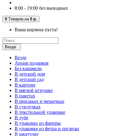
8:00 - 19:00 без выходных
0
Tоваров,
на
0 р.
Ваша корзина пуста!
Везде
Везде
Архив подарков
Без карамели
В детский дом
В детский сад
В картоне
В мягкой игрушке
В пакетах
В рюкзаках и мешочках
В сундучках
В текстильной упаковке
В тубе
В упаковке из фанеры
В упаковке из фетра и органзы
В шкатулке