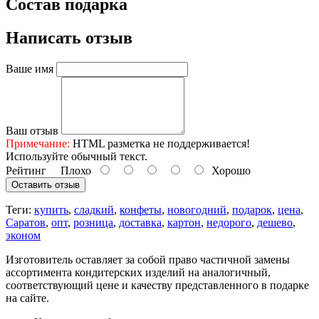
Состав подарка
Написать отзыв
Ваше имя
Ваш отзыв
Примечание:
HTML разметка не поддерживается!
Используйте обычный текст.
Рейтинг
Плохо
Хорошо
Оставить отзыв
Теги:
купить
,
сладкий
,
конфеты
,
новогодний
,
подарок
,
цена
,
Саратов
,
опт
,
розница
,
доставка
,
картон
,
недорого
,
дешево
,
эконом
Изготовитель оставляет за собой право частичной замены
ассортимента кондитерских изделий на аналогичный,
соответствующий цене и качеству представленного в подарке
на сайте.