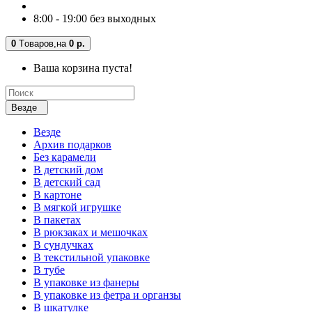
8:00 - 19:00 без выходных
0
Tоваров,
на
0 р.
Ваша корзина пуста!
Везде
Везде
Архив подарков
Без карамели
В детский дом
В детский сад
В картоне
В мягкой игрушке
В пакетах
В рюкзаках и мешочках
В сундучках
В текстильной упаковке
В тубе
В упаковке из фанеры
В упаковке из фетра и органзы
В шкатулке