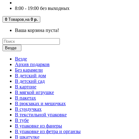
8:00 - 19:00 без выходных
0
Tоваров,
на
0 р.
Ваша корзина пуста!
Везде
Везде
Архив подарков
Без карамели
В детский дом
В детский сад
В картоне
В мягкой игрушке
В пакетах
В рюкзаках и мешочках
В сундучках
В текстильной упаковке
В тубе
В упаковке из фанеры
В упаковке из фетра и органзы
В шкатулке