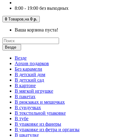
8:00 - 19:00 без выходных
0
Tоваров,
на
0 р.
Ваша корзина пуста!
Везде
Везде
Архив подарков
Без карамели
В детский дом
В детский сад
В картоне
В мягкой игрушке
В пакетах
В рюкзаках и мешочках
В сундучках
В текстильной упаковке
В тубе
В упаковке из фанеры
В упаковке из фетра и органзы
В шкатулке