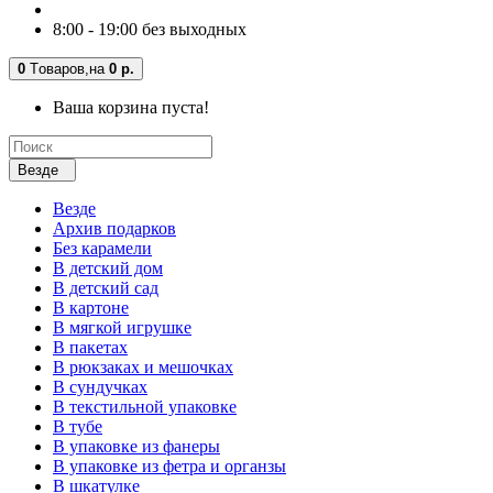
8:00 - 19:00 без выходных
0
Tоваров,
на
0 р.
Ваша корзина пуста!
Везде
Везде
Архив подарков
Без карамели
В детский дом
В детский сад
В картоне
В мягкой игрушке
В пакетах
В рюкзаках и мешочках
В сундучках
В текстильной упаковке
В тубе
В упаковке из фанеры
В упаковке из фетра и органзы
В шкатулке