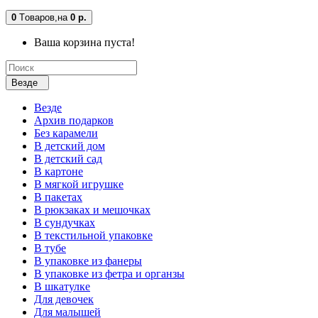
0
Tоваров,
на
0 р.
Ваша корзина пуста!
Везде
Везде
Архив подарков
Без карамели
В детский дом
В детский сад
В картоне
В мягкой игрушке
В пакетах
В рюкзаках и мешочках
В сундучках
В текстильной упаковке
В тубе
В упаковке из фанеры
В упаковке из фетра и органзы
В шкатулке
Для девочек
Для малышей