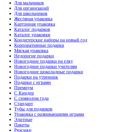
Для мальчиков
Для организаций
Для школьников
Жестяная упаковка
Картонная упаковка
Каталог подарков
Каталог упаковки
Кондитерские наборы на новый год
Корпоративные подарки
Мягкая упаковка
Недорогие подарки
Новогодние подарки на елку
Новогодние подарки учителям
Новогодние шоколадные подарки
Подарки на утренник
Подарки с играми
Премиум
С Киндер
С символом года
Стандарт
Тубы для подарков
Упаковка с развивающими играми
Элитные
Пакеты
Рюкзаки