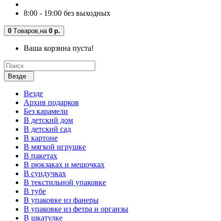
8:00 - 19:00 без выходных
0
Tоваров,
на
0 р.
Ваша корзина пуста!
Везде
Везде
Архив подарков
Без карамели
В детский дом
В детский сад
В картоне
В мягкой игрушке
В пакетах
В рюкзаках и мешочках
В сундучках
В текстильной упаковке
В тубе
В упаковке из фанеры
В упаковке из фетра и органзы
В шкатулке