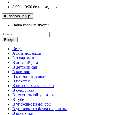
8:00 - 19:00 без выходных
0
Tоваров,
на
0 р.
Ваша корзина пуста!
Везде
Везде
Архив подарков
Без карамели
В детский дом
В детский сад
В картоне
В мягкой игрушке
В пакетах
В рюкзаках и мешочках
В сундучках
В текстильной упаковке
В тубе
В упаковке из фанеры
В упаковке из фетра и органзы
В шкатулке