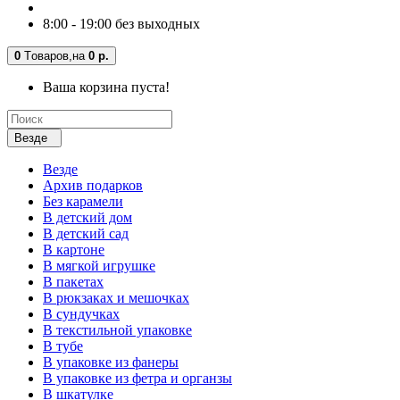
8:00 - 19:00 без выходных
0
Tоваров,
на
0 р.
Ваша корзина пуста!
Везде
Везде
Архив подарков
Без карамели
В детский дом
В детский сад
В картоне
В мягкой игрушке
В пакетах
В рюкзаках и мешочках
В сундучках
В текстильной упаковке
В тубе
В упаковке из фанеры
В упаковке из фетра и органзы
В шкатулке