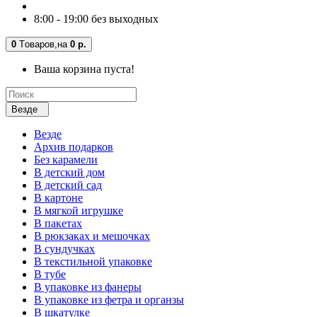
8:00 - 19:00 без выходных
0
Tоваров,
на
0 р.
Ваша корзина пуста!
Везде
Везде
Архив подарков
Без карамели
В детский дом
В детский сад
В картоне
В мягкой игрушке
В пакетах
В рюкзаках и мешочках
В сундучках
В текстильной упаковке
В тубе
В упаковке из фанеры
В упаковке из фетра и органзы
В шкатулке