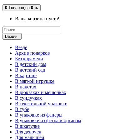
0
Tоваров,
на
0 р.
Ваша корзина пуста!
Везде
Везде
Архив подарков
Без карамели
В детский дом
В детский сад
В картоне
В мягкой игрушке
В пакетах
В рюкзаках и мешочках
В сундучках
В текстильной упаковке
В тубе
В упаковке из фанеры
В упаковке из фетра и органзы
В шкатулке
Для девочек
Для малышей