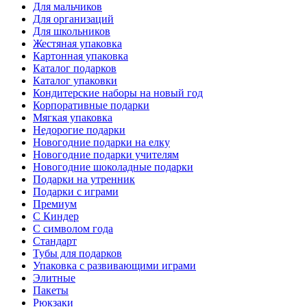
Для мальчиков
Для организаций
Для школьников
Жестяная упаковка
Картонная упаковка
Каталог подарков
Каталог упаковки
Кондитерские наборы на новый год
Корпоративные подарки
Мягкая упаковка
Недорогие подарки
Новогодние подарки на елку
Новогодние подарки учителям
Новогодние шоколадные подарки
Подарки на утренник
Подарки с играми
Премиум
С Киндер
С символом года
Стандарт
Тубы для подарков
Упаковка с развивающими играми
Элитные
Пакеты
Рюкзаки