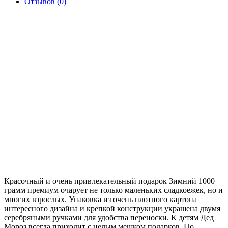
Отзывов (0)
Красочный и очень привлекательный подарок Зимний 1000
грамм премиум очарует не только маленьких сладкоежек, но и
многих взрослых. Упаковка из очень плотного картона
интересного дизайна и крепкой конструкции украшена двумя
серебряными ручками для удобства переноски. К детям Дед
Мороз всегда приходит с целым мешком подарков. По