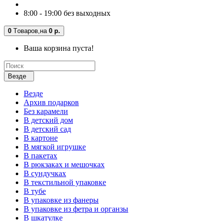
8:00 - 19:00 без выходных
0
Tоваров,
на
0 р.
Ваша корзина пуста!
Везде
Везде
Архив подарков
Без карамели
В детский дом
В детский сад
В картоне
В мягкой игрушке
В пакетах
В рюкзаках и мешочках
В сундучках
В текстильной упаковке
В тубе
В упаковке из фанеры
В упаковке из фетра и органзы
В шкатулке