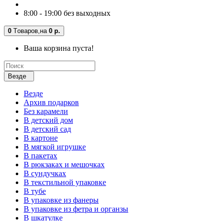
8:00 - 19:00 без выходных
0
Tоваров,
на
0 р.
Ваша корзина пуста!
Везде
Везде
Архив подарков
Без карамели
В детский дом
В детский сад
В картоне
В мягкой игрушке
В пакетах
В рюкзаках и мешочках
В сундучках
В текстильной упаковке
В тубе
В упаковке из фанеры
В упаковке из фетра и органзы
В шкатулке