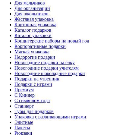
Для мальчиков
Для организаций
Для школьников
Жестяная упаковка
Картонная упаковка
Каталог подарков
Каталог упаковки
Кондитерские наборы на новый год
Корпоративные подарки
Мягкая упаковка
Недорогие подарки
Новогодние подарки на елку
Новогодние подарки учителям
Новогодние шоколадные подарки
Подарки на утренник
Подарки с играми
Премиум
С Киндер
С символом года
Стандарт
Тубы для подарков
Упаковка с развивающими играми
Элитные
Пакеты
Рюкзаки