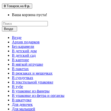
0
Tоваров,
на
0 р.
Ваша корзина пуста!
Везде
Везде
Архив подарков
Без карамели
В детский дом
В детский сад
В картоне
В мягкой игрушке
В пакетах
В рюкзаках и мешочках
В сундучках
В текстильной упаковке
В тубе
В упаковке из фанеры
В упаковке из фетра и органзы
В шкатулке
Для девочек
Для малышей