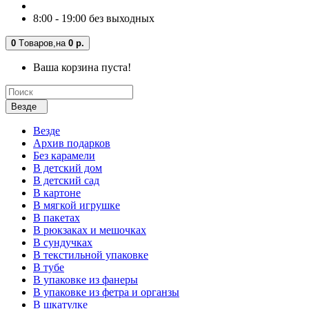
8:00 - 19:00 без выходных
0
Tоваров,
на
0 р.
Ваша корзина пуста!
Везде
Везде
Архив подарков
Без карамели
В детский дом
В детский сад
В картоне
В мягкой игрушке
В пакетах
В рюкзаках и мешочках
В сундучках
В текстильной упаковке
В тубе
В упаковке из фанеры
В упаковке из фетра и органзы
В шкатулке