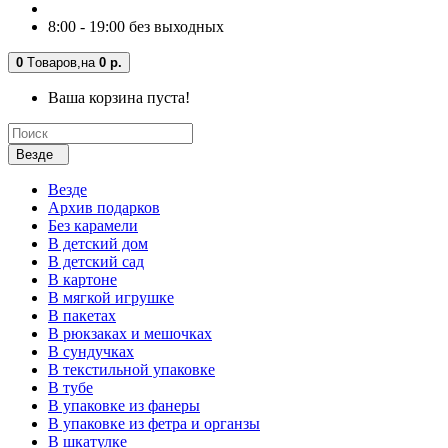
8:00 - 19:00 без выходных
0
Tоваров,
на
0 р.
Ваша корзина пуста!
Везде
Везде
Архив подарков
Без карамели
В детский дом
В детский сад
В картоне
В мягкой игрушке
В пакетах
В рюкзаках и мешочках
В сундучках
В текстильной упаковке
В тубе
В упаковке из фанеры
В упаковке из фетра и органзы
В шкатулке