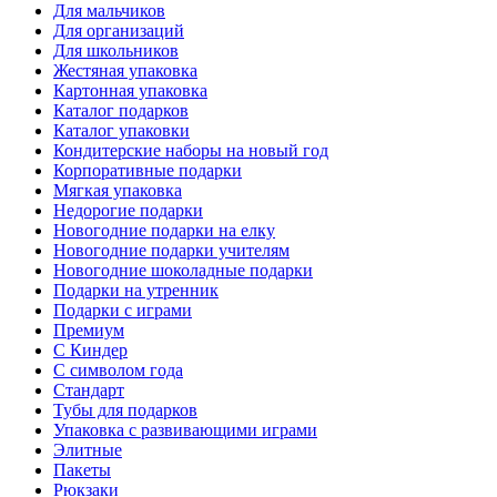
Для мальчиков
Для организаций
Для школьников
Жестяная упаковка
Картонная упаковка
Каталог подарков
Каталог упаковки
Кондитерские наборы на новый год
Корпоративные подарки
Мягкая упаковка
Недорогие подарки
Новогодние подарки на елку
Новогодние подарки учителям
Новогодние шоколадные подарки
Подарки на утренник
Подарки с играми
Премиум
С Киндер
С символом года
Стандарт
Тубы для подарков
Упаковка с развивающими играми
Элитные
Пакеты
Рюкзаки