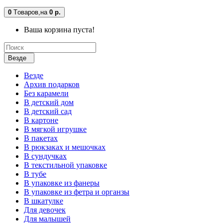
0
Tоваров,
на
0 р.
Ваша корзина пуста!
Везде
Везде
Архив подарков
Без карамели
В детский дом
В детский сад
В картоне
В мягкой игрушке
В пакетах
В рюкзаках и мешочках
В сундучках
В текстильной упаковке
В тубе
В упаковке из фанеры
В упаковке из фетра и органзы
В шкатулке
Для девочек
Для малышей