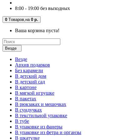
8:00 - 19:00 без выходных
0
Tоваров,
на
0 р.
Ваша корзина пуста!
Везде
Везде
Архив подарков
Без карамели
В детский дом
В детский сад
В картоне
В мягкой игрушке
В пакетах
В рюкзаках и мешочках
В сундучках
В текстильной упаковке
В тубе
В упаковке из фанеры
В упаковке из фетра и органзы
В шкатулке