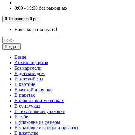
8:00 - 19:00 без выходных
0
Tоваров,
на
0 р.
Ваша корзина пуста!
Везде
Везде
Архив подарков
Без карамели
В детский дом
В детский сад
В картоне
В мягкой игрушке
В пакетах
В рюкзаках и мешочках
В сундучках
В текстильной упаковке
В тубе
В упаковке из фанеры
В упаковке из фетра и органзы
В шкатулке