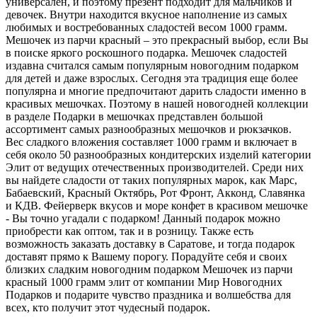
универсален, и поэтому презент подходит для мальчиков и
девочек. Внутри находится вкусное наполнение из самых
любимых и востребованных сладостей весом 1000 грамм.
Мешочек из парчи красный – это прекрасный выбор, если Вы
в поиске яркого роскошного подарка. Мешочек сладостей
издавна считался самым популярным новогодним подарком
для детей и даже взрослых. Сегодня эта традиция еще более
популярна и многие предпочитают дарить сладости именно в
красивых мешочках. Поэтому в нашей новогодней коллекции
в разделе Подарки в мешочках представлен большой
ассортимент самых разнообразных мешочков и рюкзачков.
Вес сладкого вложения составляет 1000 грамм и включает в
себя около 50 разнообразных кондитерских изделий категории
Элит от ведущих отечественных производителей. Среди них
вы найдете сладости от таких популярных марок, как Марс,
Бабаевский, Красный Октябрь, Рот Фронт, Акконд, Славянка
и КДВ. Фейерверк вкусов и море конфет в красивом мешочке
- Вы точно угадали с подарком! Данный подарок можно
приобрести как оптом, так и в розницу. Также есть
возможность заказать доставку в Саратове, и тогда подарок
доставят прямо к Вашему порогу. Порадуйте себя и своих
близких сладким новогодним подарком Мешочек из парчи
красный 1000 грамм элит от компании Мир Новогодних
Подарков и подарите чувство праздника и волшебства для
всех, кто получит этот чудесный подарок.