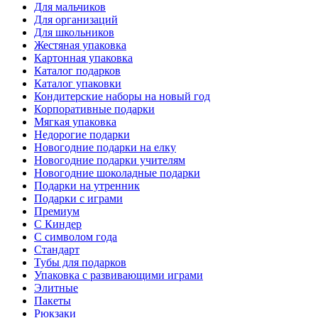
Для мальчиков
Для организаций
Для школьников
Жестяная упаковка
Картонная упаковка
Каталог подарков
Каталог упаковки
Кондитерские наборы на новый год
Корпоративные подарки
Мягкая упаковка
Недорогие подарки
Новогодние подарки на елку
Новогодние подарки учителям
Новогодние шоколадные подарки
Подарки на утренник
Подарки с играми
Премиум
С Киндер
С символом года
Стандарт
Тубы для подарков
Упаковка с развивающими играми
Элитные
Пакеты
Рюкзаки