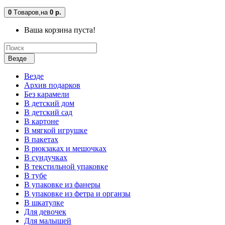
0
Tоваров,
на
0 р.
Ваша корзина пуста!
Везде
Везде
Архив подарков
Без карамели
В детский дом
В детский сад
В картоне
В мягкой игрушке
В пакетах
В рюкзаках и мешочках
В сундучках
В текстильной упаковке
В тубе
В упаковке из фанеры
В упаковке из фетра и органзы
В шкатулке
Для девочек
Для малышей