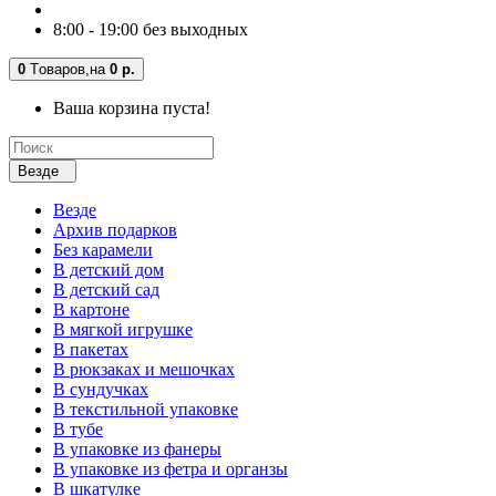
8:00 - 19:00 без выходных
0
Tоваров,
на
0 р.
Ваша корзина пуста!
Везде
Везде
Архив подарков
Без карамели
В детский дом
В детский сад
В картоне
В мягкой игрушке
В пакетах
В рюкзаках и мешочках
В сундучках
В текстильной упаковке
В тубе
В упаковке из фанеры
В упаковке из фетра и органзы
В шкатулке