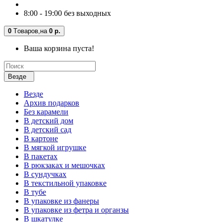
8:00 - 19:00 без выходных
0
Tоваров,
на
0 р.
Ваша корзина пуста!
Везде
Везде
Архив подарков
Без карамели
В детский дом
В детский сад
В картоне
В мягкой игрушке
В пакетах
В рюкзаках и мешочках
В сундучках
В текстильной упаковке
В тубе
В упаковке из фанеры
В упаковке из фетра и органзы
В шкатулке