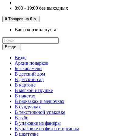
8:00 - 19:00 без выходных
0
Tоваров,
на
0 р.
Ваша корзина пуста!
Везде
Везде
Архив подарков
Без карамели
В детский дом
В детский сад
В картоне
В мягкой игрушке
В пакетах
В рюкзаках и мешочках
В сундучках
В текстильной упаковке
В тубе
В упаковке из фанеры
В упаковке из фетра и органзы
В шкатулке