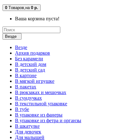
0
Tоваров,
на
0 р.
Ваша корзина пуста!
Везде
Везде
Архив подарков
Без карамели
В детский дом
В детский сад
В картоне
В мягкой игрушке
В пакетах
В рюкзаках и мешочках
В сундучках
В текстильной упаковке
В тубе
В упаковке из фанеры
В упаковке из фетра и органзы
В шкатулке
Для девочек
Для малышей