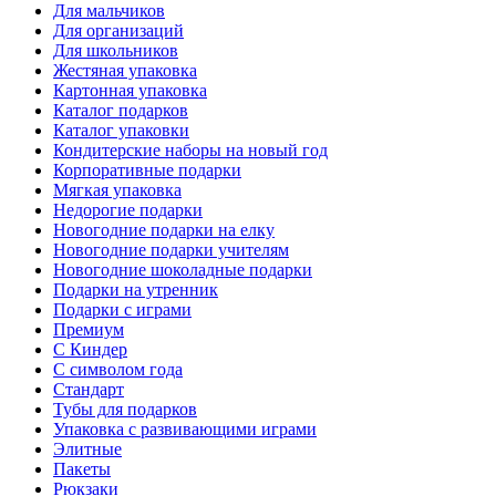
Для мальчиков
Для организаций
Для школьников
Жестяная упаковка
Картонная упаковка
Каталог подарков
Каталог упаковки
Кондитерские наборы на новый год
Корпоративные подарки
Мягкая упаковка
Недорогие подарки
Новогодние подарки на елку
Новогодние подарки учителям
Новогодние шоколадные подарки
Подарки на утренник
Подарки с играми
Премиум
С Киндер
С символом года
Стандарт
Тубы для подарков
Упаковка с развивающими играми
Элитные
Пакеты
Рюкзаки