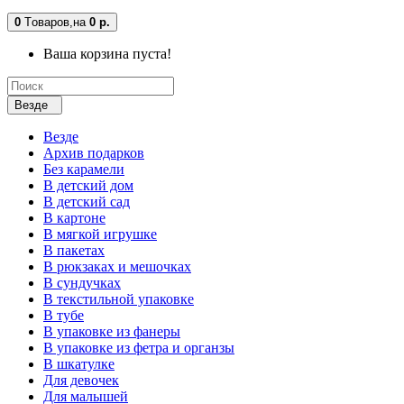
0
Tоваров,
на
0 р.
Ваша корзина пуста!
Везде
Везде
Архив подарков
Без карамели
В детский дом
В детский сад
В картоне
В мягкой игрушке
В пакетах
В рюкзаках и мешочках
В сундучках
В текстильной упаковке
В тубе
В упаковке из фанеры
В упаковке из фетра и органзы
В шкатулке
Для девочек
Для малышей