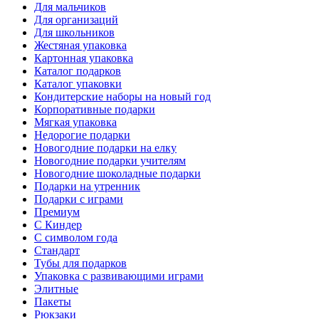
Для мальчиков
Для организаций
Для школьников
Жестяная упаковка
Картонная упаковка
Каталог подарков
Каталог упаковки
Кондитерские наборы на новый год
Корпоративные подарки
Мягкая упаковка
Недорогие подарки
Новогодние подарки на елку
Новогодние подарки учителям
Новогодние шоколадные подарки
Подарки на утренник
Подарки с играми
Премиум
С Киндер
С символом года
Стандарт
Тубы для подарков
Упаковка с развивающими играми
Элитные
Пакеты
Рюкзаки