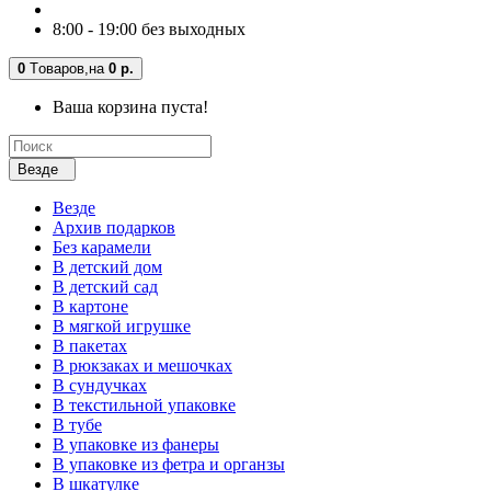
8:00 - 19:00 без выходных
0
Tоваров,
на
0 р.
Ваша корзина пуста!
Везде
Везде
Архив подарков
Без карамели
В детский дом
В детский сад
В картоне
В мягкой игрушке
В пакетах
В рюкзаках и мешочках
В сундучках
В текстильной упаковке
В тубе
В упаковке из фанеры
В упаковке из фетра и органзы
В шкатулке