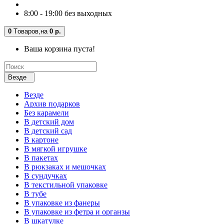
8:00 - 19:00 без выходных
0
Tоваров,
на
0 р.
Ваша корзина пуста!
Везде
Везде
Архив подарков
Без карамели
В детский дом
В детский сад
В картоне
В мягкой игрушке
В пакетах
В рюкзаках и мешочках
В сундучках
В текстильной упаковке
В тубе
В упаковке из фанеры
В упаковке из фетра и органзы
В шкатулке