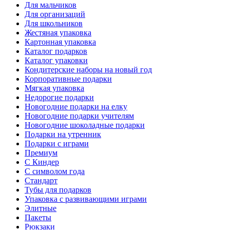
Для мальчиков
Для организаций
Для школьников
Жестяная упаковка
Картонная упаковка
Каталог подарков
Каталог упаковки
Кондитерские наборы на новый год
Корпоративные подарки
Мягкая упаковка
Недорогие подарки
Новогодние подарки на елку
Новогодние подарки учителям
Новогодние шоколадные подарки
Подарки на утренник
Подарки с играми
Премиум
С Киндер
С символом года
Стандарт
Тубы для подарков
Упаковка с развивающими играми
Элитные
Пакеты
Рюкзаки