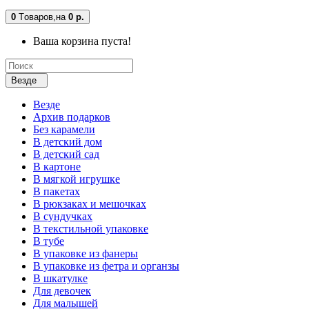
0
Tоваров,
на
0 р.
Ваша корзина пуста!
Везде
Везде
Архив подарков
Без карамели
В детский дом
В детский сад
В картоне
В мягкой игрушке
В пакетах
В рюкзаках и мешочках
В сундучках
В текстильной упаковке
В тубе
В упаковке из фанеры
В упаковке из фетра и органзы
В шкатулке
Для девочек
Для малышей