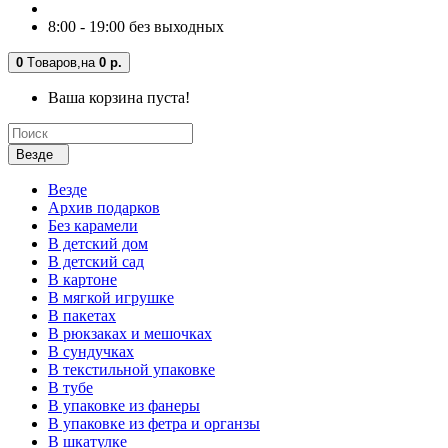
8:00 - 19:00 без выходных
0
Tоваров,
на
0 р.
Ваша корзина пуста!
Везде
Везде
Архив подарков
Без карамели
В детский дом
В детский сад
В картоне
В мягкой игрушке
В пакетах
В рюкзаках и мешочках
В сундучках
В текстильной упаковке
В тубе
В упаковке из фанеры
В упаковке из фетра и органзы
В шкатулке