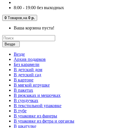
8:00 - 19:00 без выходных
0
Tоваров,
на
0 р.
Ваша корзина пуста!
Везде
Везде
Архив подарков
Без карамели
В детский дом
В детский сад
В картоне
В мягкой игрушке
В пакетах
В рюкзаках и мешочках
В сундучках
В текстильной упаковке
В тубе
В упаковке из фанеры
В упаковке из фетра и органзы
В шкатулке