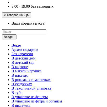
8:00 - 19:00 без выходных
0
Tоваров,
на
0 р.
Ваша корзина пуста!
Везде
Везде
Архив подарков
Без карамели
В детский дом
В детский сад
В картоне
В мягкой игрушке
В пакетах
В рюкзаках и мешочках
В сундучках
В текстильной упаковке
В тубе
В упаковке из фанеры
В упаковке из фетра и органзы
В шкатулке