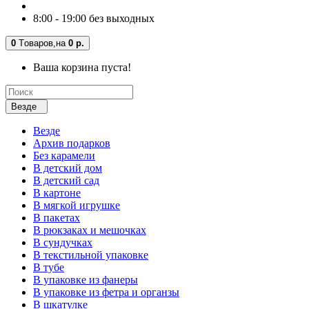
8:00 - 19:00 без выходных
0
Tоваров,
на
0 р.
Ваша корзина пуста!
Везде
Везде
Архив подарков
Без карамели
В детский дом
В детский сад
В картоне
В мягкой игрушке
В пакетах
В рюкзаках и мешочках
В сундучках
В текстильной упаковке
В тубе
В упаковке из фанеры
В упаковке из фетра и органзы
В шкатулке