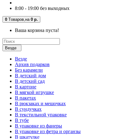
8:00 - 19:00 без выходных
0
Tоваров,
на
0 р.
Ваша корзина пуста!
Везде
Везде
Архив подарков
Без карамели
В детский дом
В детский сад
В картоне
В мягкой игрушке
В пакетах
В рюкзаках и мешочках
В сундучках
В текстильной упаковке
В тубе
В упаковке из фанеры
В упаковке из фетра и органзы
В шкатулке