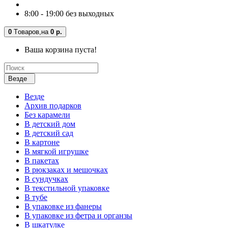
8:00 - 19:00 без выходных
0
Tоваров,
на
0 р.
Ваша корзина пуста!
Везде
Везде
Архив подарков
Без карамели
В детский дом
В детский сад
В картоне
В мягкой игрушке
В пакетах
В рюкзаках и мешочках
В сундучках
В текстильной упаковке
В тубе
В упаковке из фанеры
В упаковке из фетра и органзы
В шкатулке