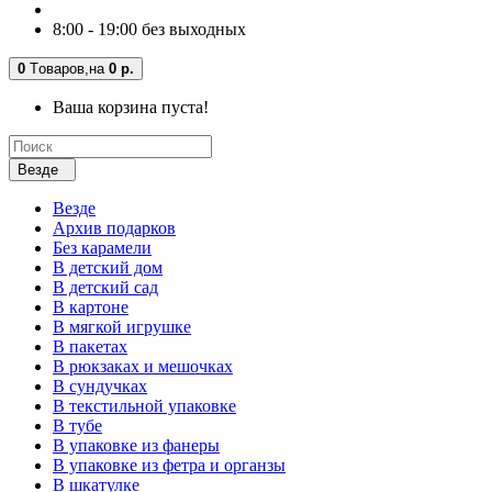
8:00 - 19:00 без выходных
0
Tоваров,
на
0 р.
Ваша корзина пуста!
Везде
Везде
Архив подарков
Без карамели
В детский дом
В детский сад
В картоне
В мягкой игрушке
В пакетах
В рюкзаках и мешочках
В сундучках
В текстильной упаковке
В тубе
В упаковке из фанеры
В упаковке из фетра и органзы
В шкатулке