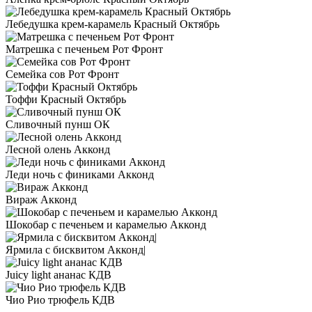
Лебедушка крем-карамель Красный Октябрь
Матрешка с печеньем Рот Фронт
Семейка сов Рот Фронт
Тоффи Красный Октябрь
Сливочный пунш ОК
Лесной олень Акконд
Леди ночь с финиками Акконд
Вираж Акконд
Шокобар с печеньем и карамелью Акконд
Ярмила с бисквитом Акконд|
Juicy light ананас КДВ
Чио Рио трюфель КДВ