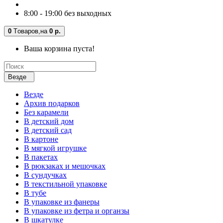
8:00 - 19:00 без выходных
0
Tоваров,
на
0 р.
Ваша корзина пуста!
Везде
Везде
Архив подарков
Без карамели
В детский дом
В детский сад
В картоне
В мягкой игрушке
В пакетах
В рюкзаках и мешочках
В сундучках
В текстильной упаковке
В тубе
В упаковке из фанеры
В упаковке из фетра и органзы
В шкатулке