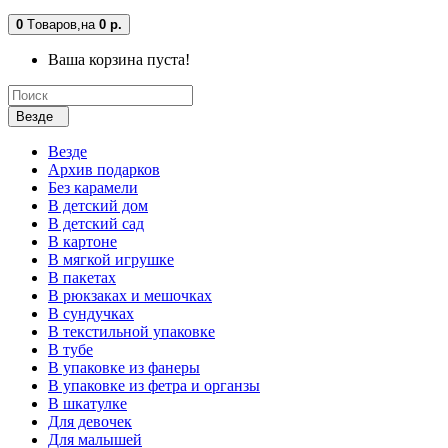
0
Tоваров,
на
0 р.
Ваша корзина пуста!
Везде
Везде
Архив подарков
Без карамели
В детский дом
В детский сад
В картоне
В мягкой игрушке
В пакетах
В рюкзаках и мешочках
В сундучках
В текстильной упаковке
В тубе
В упаковке из фанеры
В упаковке из фетра и органзы
В шкатулке
Для девочек
Для малышей