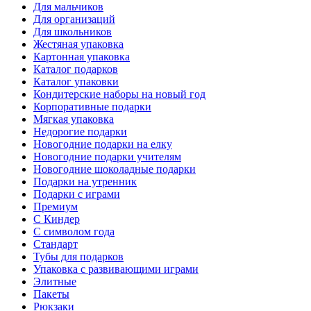
Для мальчиков
Для организаций
Для школьников
Жестяная упаковка
Картонная упаковка
Каталог подарков
Каталог упаковки
Кондитерские наборы на новый год
Корпоративные подарки
Мягкая упаковка
Недорогие подарки
Новогодние подарки на елку
Новогодние подарки учителям
Новогодние шоколадные подарки
Подарки на утренник
Подарки с играми
Премиум
С Киндер
С символом года
Стандарт
Тубы для подарков
Упаковка с развивающими играми
Элитные
Пакеты
Рюкзаки