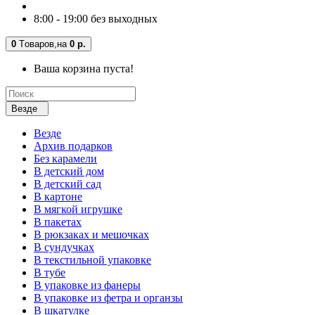
8:00 - 19:00 без выходных
0
Tоваров,
на
0 р.
Ваша корзина пуста!
Везде
Везде
Архив подарков
Без карамели
В детский дом
В детский сад
В картоне
В мягкой игрушке
В пакетах
В рюкзаках и мешочках
В сундучках
В текстильной упаковке
В тубе
В упаковке из фанеры
В упаковке из фетра и органзы
В шкатулке