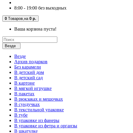
8:00 - 19:00 без выходных
0
Tоваров,
на
0 р.
Ваша корзина пуста!
Везде
Везде
Архив подарков
Без карамели
В детский дом
В детский сад
В картоне
В мягкой игрушке
В пакетах
В рюкзаках и мешочках
В сундучках
В текстильной упаковке
В тубе
В упаковке из фанеры
В упаковке из фетра и органзы
В шкатулке