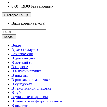
8:00 - 19:00 без выходных
0
Tоваров,
на
0 р.
Ваша корзина пуста!
Везде
Везде
Архив подарков
Без карамели
В детский дом
В детский сад
В картоне
В мягкой игрушке
В пакетах
В рюкзаках и мешочках
В сундучках
В текстильной упаковке
В тубе
В упаковке из фанеры
В упаковке из фетра и органзы
В шкатулке