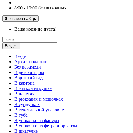
8:00 - 19:00 без выходных
0
Tоваров,
на
0 р.
Ваша корзина пуста!
Везде
Везде
Архив подарков
Без карамели
В детский дом
В детский сад
В картоне
В мягкой игрушке
В пакетах
В рюкзаках и мешочках
В сундучках
В текстильной упаковке
В тубе
В упаковке из фанеры
В упаковке из фетра и органзы
В шкатулке