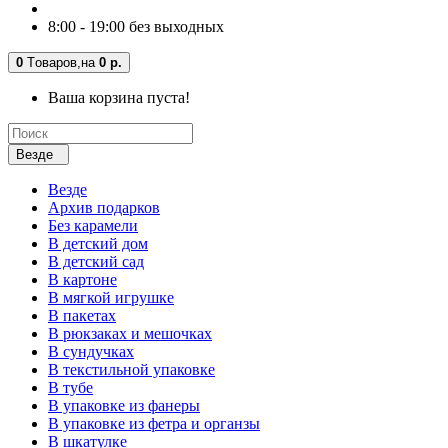
8:00 - 19:00 без выходных
0
Tоваров,
на
0 р.
Ваша корзина пуста!
Везде
Везде
Архив подарков
Без карамели
В детский дом
В детский сад
В картоне
В мягкой игрушке
В пакетах
В рюкзаках и мешочках
В сундучках
В текстильной упаковке
В тубе
В упаковке из фанеры
В упаковке из фетра и органзы
В шкатулке