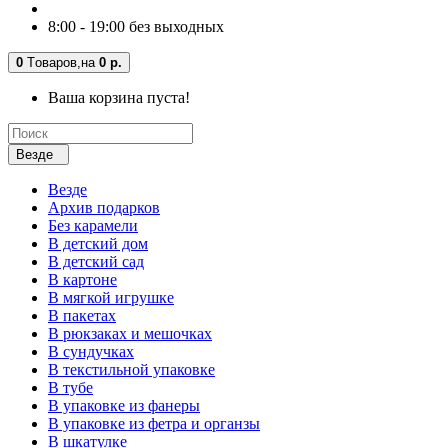
8:00 - 19:00 без выходных
0
Tоваров,
на
0 р.
Ваша корзина пуста!
Везде
Везде
Архив подарков
Без карамели
В детский дом
В детский сад
В картоне
В мягкой игрушке
В пакетах
В рюкзаках и мешочках
В сундучках
В текстильной упаковке
В тубе
В упаковке из фанеры
В упаковке из фетра и органзы
В шкатулке