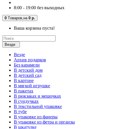
8:00 - 19:00 без выходных
0
Tоваров,
на
0 р.
Ваша корзина пуста!
Везде
Везде
Архив подарков
Без карамели
В детский дом
В детский сад
В картоне
В мягкой игрушке
В пакетах
В рюкзаках и мешочках
В сундучках
В текстильной упаковке
В тубе
В упаковке из фанеры
В упаковке из фетра и органзы
В шкатулке