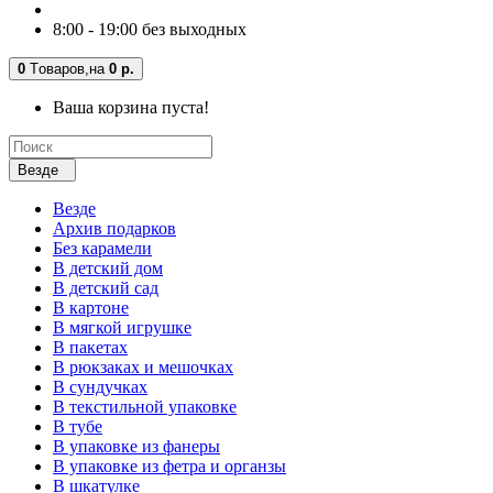
8:00 - 19:00 без выходных
0
Tоваров,
на
0 р.
Ваша корзина пуста!
Везде
Везде
Архив подарков
Без карамели
В детский дом
В детский сад
В картоне
В мягкой игрушке
В пакетах
В рюкзаках и мешочках
В сундучках
В текстильной упаковке
В тубе
В упаковке из фанеры
В упаковке из фетра и органзы
В шкатулке