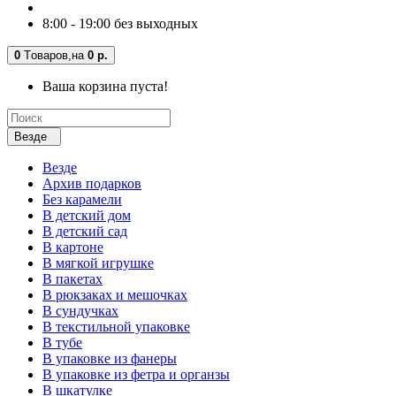
8:00 - 19:00 без выходных
0
Tоваров,
на
0 р.
Ваша корзина пуста!
Везде
Везде
Архив подарков
Без карамели
В детский дом
В детский сад
В картоне
В мягкой игрушке
В пакетах
В рюкзаках и мешочках
В сундучках
В текстильной упаковке
В тубе
В упаковке из фанеры
В упаковке из фетра и органзы
В шкатулке