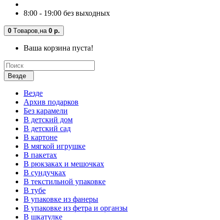
8:00 - 19:00 без выходных
0
Tоваров,
на
0 р.
Ваша корзина пуста!
Везде
Везде
Архив подарков
Без карамели
В детский дом
В детский сад
В картоне
В мягкой игрушке
В пакетах
В рюкзаках и мешочках
В сундучках
В текстильной упаковке
В тубе
В упаковке из фанеры
В упаковке из фетра и органзы
В шкатулке