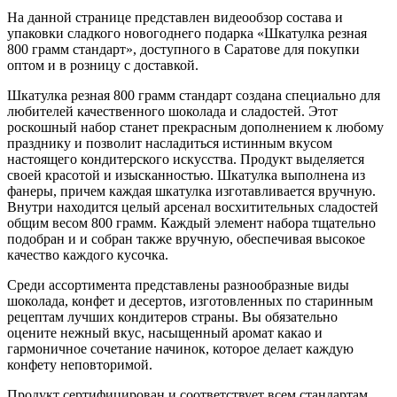
На данной странице представлен видеообзор состава и
упаковки сладкого новогоднего подарка «Шкатулка резная
800 грамм стандарт», доступного в Саратове для покупки
оптом и в розницу с доставкой.
Шкатулка резная 800 грамм стандарт создана специально для
любителей качественного шоколада и сладостей. Этот
роскошный набор станет прекрасным дополнением к любому
празднику и позволит насладиться истинным вкусом
настоящего кондитерского искусства. Продукт выделяется
своей красотой и изысканностью. Шкатулка выполнена из
фанеры, причем каждая шкатулка изготавливается вручную.
Внутри находится целый арсенал восхитительных сладостей
общим весом 800 грамм. Каждый элемент набора тщательно
подобран и и собран также вручную, обеспечивая высокое
качество каждого кусочка.
Среди ассортимента представлены разнообразные виды
шоколада, конфет и десертов, изготовленных по старинным
рецептам лучших кондитеров страны. Вы обязательно
оцените нежный вкус, насыщенный аромат какао и
гармоничное сочетание начинок, которое делает каждую
конфету неповторимой.
Продукт сертифицирован и соответствует всем стандартам