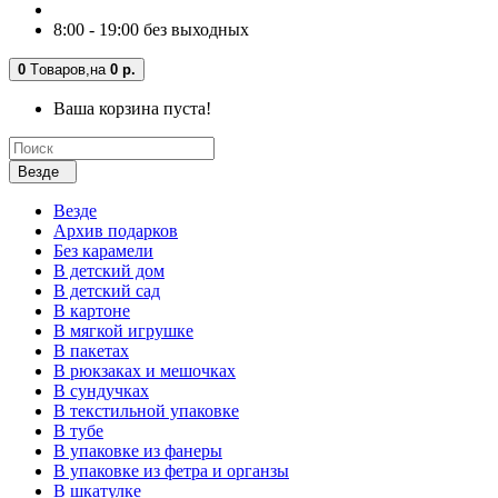
8:00 - 19:00 без выходных
0
Tоваров,
на
0 р.
Ваша корзина пуста!
Везде
Везде
Архив подарков
Без карамели
В детский дом
В детский сад
В картоне
В мягкой игрушке
В пакетах
В рюкзаках и мешочках
В сундучках
В текстильной упаковке
В тубе
В упаковке из фанеры
В упаковке из фетра и органзы
В шкатулке