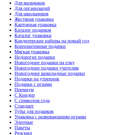
Для мальчиков
Для организаций
Для школьников
Жестяная упаковка
Картонная упаковка
Каталог подарков
Каталог упаковки
Кондитерские наборы на новый год
Корпоративные подарки
Мягкая упаковка
Недорогие подарки
Новогодние подарки на елку
Новогодние подарки учителям
Новогодние шоколадные подарки
Подарки на утренник
Подарки с играми
Премиум
С Киндер
С символом года
Стандарт
Тубы для подарков
Упаковка с развивающими играми
Элитные
Пакеты
Рюкзаки