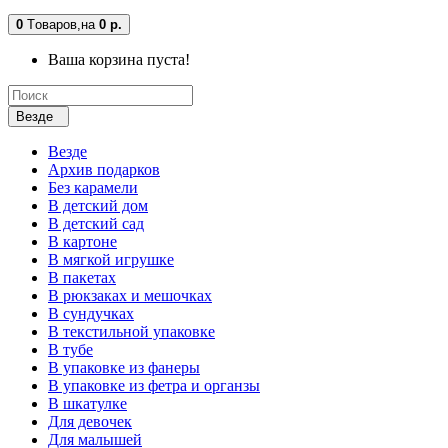
0
Tоваров,
на
0 р.
Ваша корзина пуста!
Везде
Везде
Архив подарков
Без карамели
В детский дом
В детский сад
В картоне
В мягкой игрушке
В пакетах
В рюкзаках и мешочках
В сундучках
В текстильной упаковке
В тубе
В упаковке из фанеры
В упаковке из фетра и органзы
В шкатулке
Для девочек
Для малышей